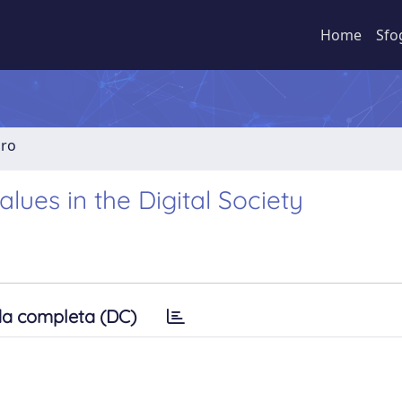
Home
Sfo
bro
ues in the Digital Society
a completa (DC)