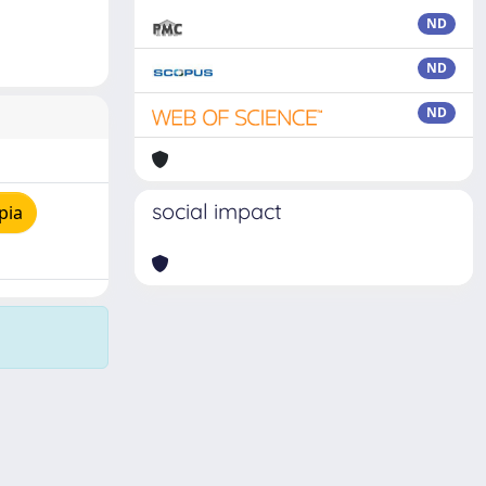
ND
ND
ND
social impact
pia