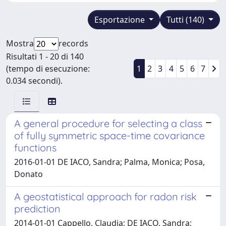
Esportazione
Tutti (140)
Mostra
records
Risultati 1 - 20 di 140
(tempo di esecuzione:
1
2
3
4
5
6
7
0.034 secondi).
A general procedure for selecting a class
of fully symmetric space-time covariance
functions
2016-01-01 DE IACO, Sandra; Palma, Monica; Posa,
Donato
A geostatistical approach for radon risk
prediction
2014-01-01 Cappello, Claudia; DE IACO, Sandra;