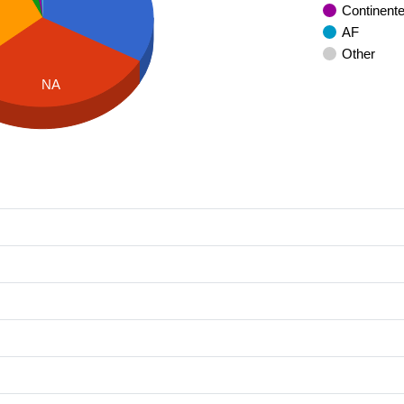
Continent
AF
Other
NA