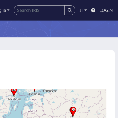
glia
IT
LOGIN