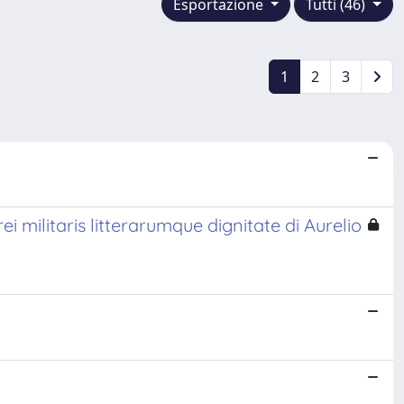
Esportazione
Tutti (46)
1
2
3
 militaris litterarumque dignitate di Aurelio