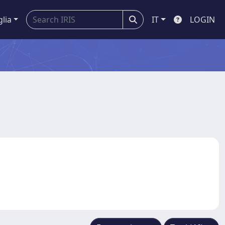
glia
IT
LOGIN