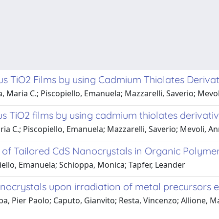
s TiO2 Films by using Cadmium Thiolates Derivat
 Maria C.; Piscopiello, Emanuela; Mazzarelli, Saverio; Mevol
 TiO2 films by using cadmium thiolates derivativ
ia C.; Piscopiello, Emanuela; Mazzarelli, Saverio; Mevoli, A
is of Tailored CdS Nanocrystals in Organic Polyme
ello, Emanuela; Schioppa, Monica; Tapfer, Leander
anocrystals upon irradiation of metal precursor
 Pier Paolo; Caputo, Gianvito; Resta, Vincenzo; Allione, Ma