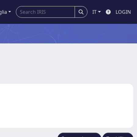
glia
IT
LOGIN