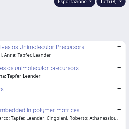
Esportazione
Tutti (8)
ives as Unimolecular Precursors
i, Anna; Tapfer, Leander
es as unimolecular precursors
nna; Tapfer, Leander
rs
s embedded in polymer matrices
rco; Tapfer, Leander; Cingolani, Roberto; Athanassiou,