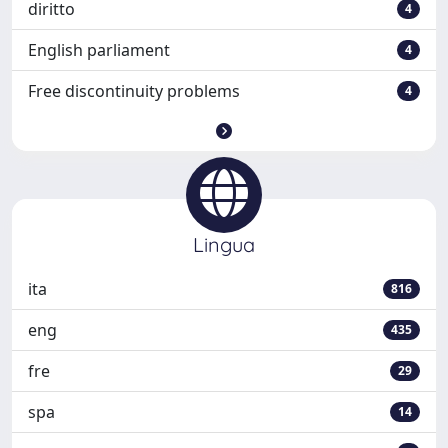
diritto
4
English parliament
4
Free discontinuity problems
4
Lingua
ita
816
eng
435
fre
29
spa
14