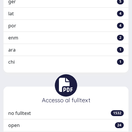
ger
5
lat
4
por
4
enm
2
ara
1
chi
1
Accesso al fulltext
no fulltext
1532
open
24