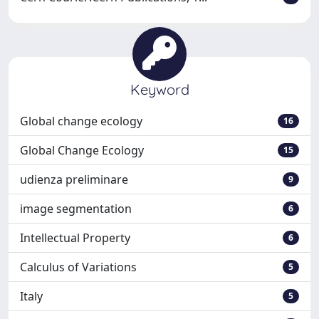
Keyword
Global change ecology
16
Global Change Ecology
15
udienza preliminare
9
image segmentation
6
Intellectual Property
6
Calculus of Variations
5
Italy
5