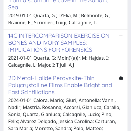
from a submarine cave in the Adriatic
Sea
2019-01-01 Quarta, G.; D'Elia, M.; Belmonte, G.;
Braione, E.; Scrimieri, Luigi; Calcagnile, L.
14C INTERCOMPARISON EXERCISE ON
BONES AND IVORY SAMPLES:
IMPLICATIONS FOR FORENSICS
2021-01-01 Quarta, G; Moln('(a))r, M; Hajdas, I;
Calcagnile, L; Major, I; T Jull, A J
2D Metal-Halide Perovskite-Thin
Polycrystalline Films Enable Bright and
Fast Scintillations
2024-01-01 Calora, Mario; Giuri, Antonella; Vanni,
Nadir; Mastria, Rosanna; Accorsi, Gianluca; Carallo,
Sonia; Quarta, Gianluca; Calcagnile, Lucio; Pino,
Felix; Alvarez Delgado, Jessica Carolina; Carturan,
Sara Maria; Moretto, Sandra; Polo, Matteo;