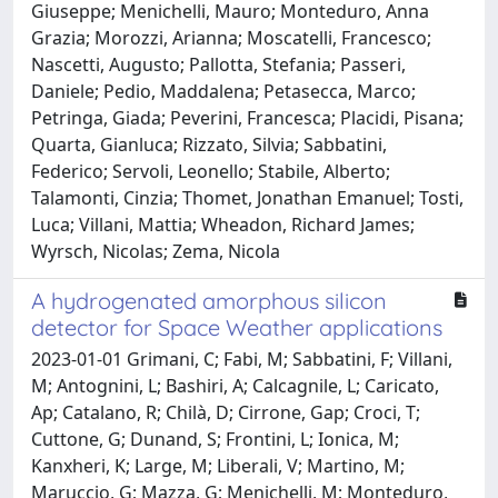
Giuseppe; Menichelli, Mauro; Monteduro, Anna
Grazia; Morozzi, Arianna; Moscatelli, Francesco;
Nascetti, Augusto; Pallotta, Stefania; Passeri,
Daniele; Pedio, Maddalena; Petasecca, Marco;
Petringa, Giada; Peverini, Francesca; Placidi, Pisana;
Quarta, Gianluca; Rizzato, Silvia; Sabbatini,
Federico; Servoli, Leonello; Stabile, Alberto;
Talamonti, Cinzia; Thomet, Jonathan Emanuel; Tosti,
Luca; Villani, Mattia; Wheadon, Richard James;
Wyrsch, Nicolas; Zema, Nicola
A hydrogenated amorphous silicon
detector for Space Weather applications
2023-01-01 Grimani, C; Fabi, M; Sabbatini, F; Villani,
M; Antognini, L; Bashiri, A; Calcagnile, L; Caricato,
Ap; Catalano, R; Chilà, D; Cirrone, Gap; Croci, T;
Cuttone, G; Dunand, S; Frontini, L; Ionica, M;
Kanxheri, K; Large, M; Liberali, V; Martino, M;
Maruccio, G; Mazza, G; Menichelli, M; Monteduro,