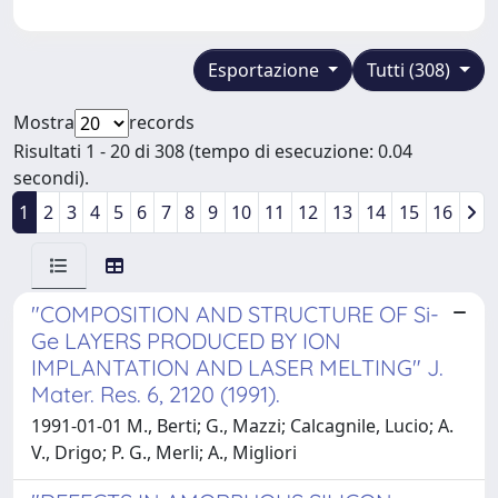
Esportazione
Tutti (308)
Mostra
records
Risultati 1 - 20 di 308 (tempo di esecuzione: 0.04
secondi).
1
2
3
4
5
6
7
8
9
10
11
12
13
14
15
16
"COMPOSITION AND STRUCTURE OF Si-
Ge LAYERS PRODUCED BY ION
IMPLANTATION AND LASER MELTING" J.
Mater. Res. 6, 2120 (1991).
1991-01-01 M., Berti; G., Mazzi; Calcagnile, Lucio; A.
V., Drigo; P. G., Merli; A., Migliori