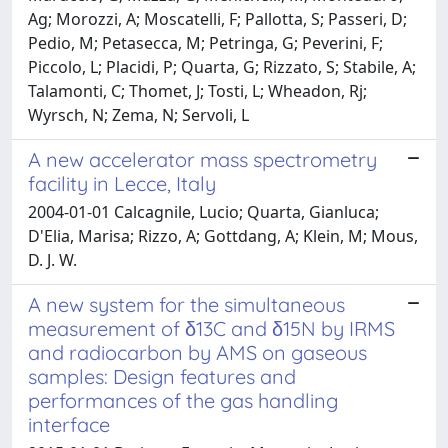
Ag; Morozzi, A; Moscatelli, F; Pallotta, S; Passeri, D;
Pedio, M; Petasecca, M; Petringa, G; Peverini, F;
Piccolo, L; Placidi, P; Quarta, G; Rizzato, S; Stabile, A;
Talamonti, C; Thomet, J; Tosti, L; Wheadon, Rj;
Wyrsch, N; Zema, N; Servoli, L
A new accelerator mass spectrometry
facility in Lecce, Italy
2004-01-01 Calcagnile, Lucio; Quarta, Gianluca;
D'Elia, Marisa; Rizzo, A; Gottdang, A; Klein, M; Mous,
D. J. W.
A new system for the simultaneous
measurement of δ13C and δ15N by IRMS
and radiocarbon by AMS on gaseous
samples: Design features and
performances of the gas handling
interface