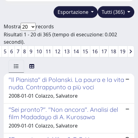
Esportazione
Tutti (365)
Mostra
records
Risultati 1 - 20 di 365 (tempo di esecuzione: 0.002
secondi).
5
6
7
8
9
10
11
12
13
14
15
16
17
18
19
"Il Pianista" di Polanski. La paura e la vita
nuda. Contrappunto a più voci
2008-01-01 Colazzo, Salvatore
"Sei pronto?". "Non ancora". Analisi del
film Madadayo di A. Kurosawa
2009-01-01 Colazzo, Salvatore