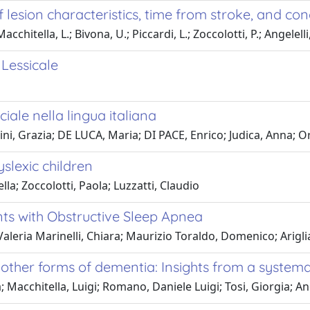
 of lesion characteristics, time from stroke, and c
cchitella, L.; Bivona, U.; Piccardi, L.; Zoccolotti, P.; Angelelli,
 Lessicale
ciale nella lingua italiana
bini, Grazia; DE LUCA, Maria; DI PACE, Enrico; Judica, Anna; O
yslexic children
lla; Zoccolotti, Paola; Luzzatti, Claudio
ents with Obstructive Sleep Apnea
leria Marinelli, Chiara; Maurizio Toraldo, Domenico; Ariglia
d other forms of dementia: Insights from a syste
; Macchitella, Luigi; Romano, Daniele Luigi; Tosi, Giorgia; Ang