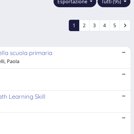
Esportazione
Tutti (95)
1
2
3
4
5
ella scuola primaria
lli, Paola
th Learning Skill