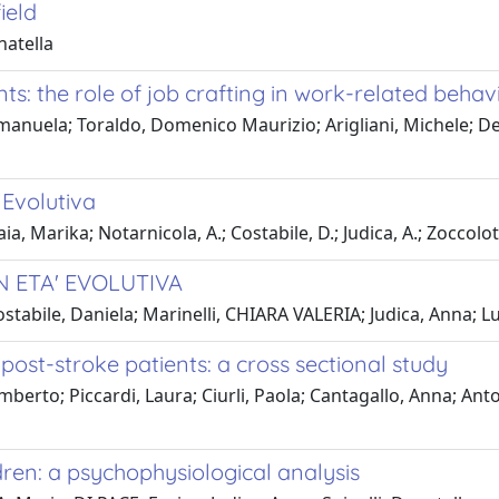
ield
natella
ts: the role of job crafting in work-related behav
 Emanuela; Toraldo, Domenico Maurizio; Arigliani, Michele; D
 Evolutiva
, Marika; Notarnicola, A.; Costabile, D.; Judica, A.; Zoccolotti
N ETA' EVOLUTIVA
tabile, Daniela; Marinelli, CHIARA VALERIA; Judica, Anna; Luz
post-stroke patients: a cross sectional study
mberto; Piccardi, Laura; Ciurli, Paola; Cantagallo, Anna; Ant
dren: a psychophysiological analysis