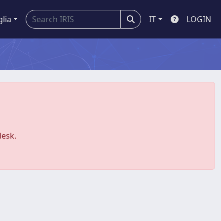
glia
IT
LOGIN
desk.