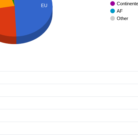
Continent
EU
AF
Other