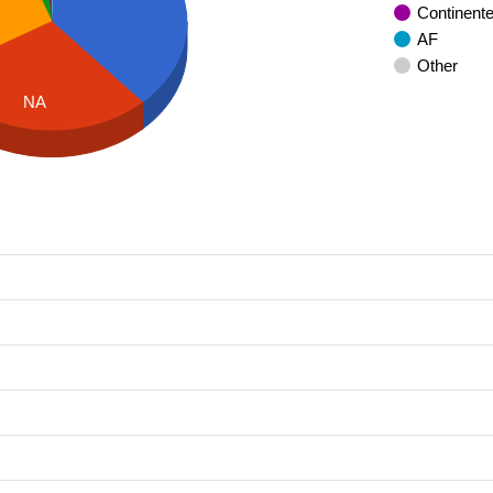
Continent
AF
Other
NA