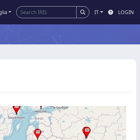
glia
IT
LOGIN