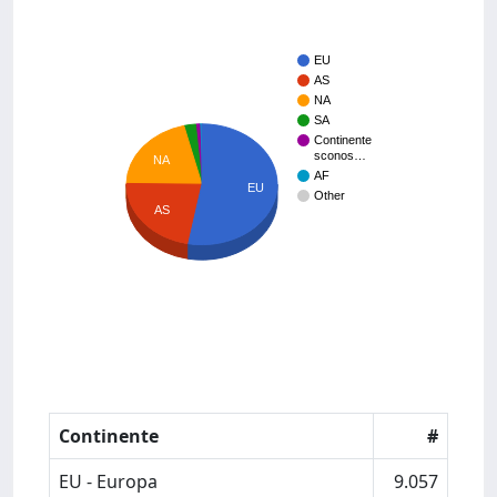
EU
AS
NA
SA
Continente
sconos…
NA
AF
EU
Other
AS
Continente
#
EU - Europa
9.057